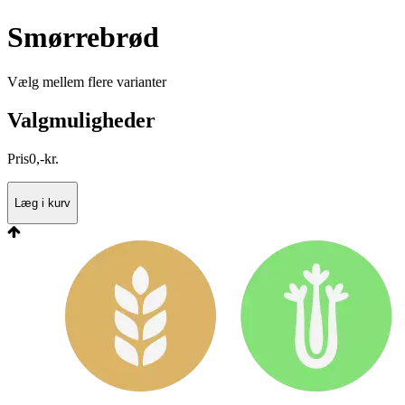
Smørrebrød
Vælg mellem flere varianter
Valgmuligheder
Pris
0
,
-
kr.
Læg i kurv