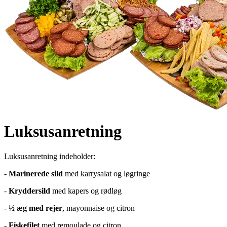
Luksusanretning
Luksusanretning indeholder:
-
Marinerede sild
med karrysalat og løgringe
-
Kryddersild
med kapers og rødløg
-
½ æg med rejer
, mayonnaise og citron
-
Fiskefilet
med remoulade og citron