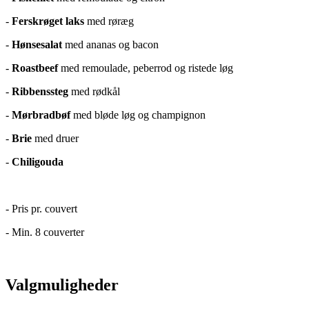
-
Ferskrøget laks
med røræg
-
Hønsesalat
med ananas og bacon
-
Roastbeef
med remoulade, peberrod og ristede løg
-
Ribbenssteg
med rødkål
-
Mørbradbøf
med bløde løg og champignon
-
Brie
med druer
-
Chiligouda
- Pris pr. couvert
- Min. 8 couverter
Valgmuligheder