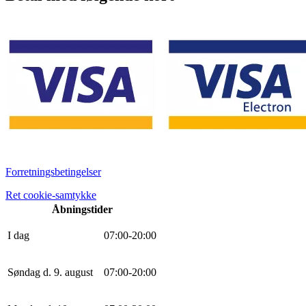
Forretningsbetingelser
Ret cookie-samtykke
Åbningstider
I dag
0
7
:
0
0
-
20
:
0
0
Søndag d. 9. august
0
7
:
0
0
-
20
:
0
0