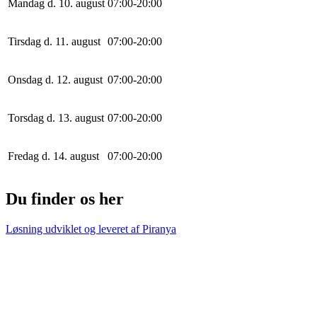
Mandag d. 10. august
0
7
:
0
0
-
20
:
0
0
Tirsdag d. 11. august
0
7
:
0
0
-
20
:
0
0
Onsdag d. 12. august
0
7
:
0
0
-
20
:
0
0
Torsdag d. 13. august
0
7
:
0
0
-
20
:
0
0
Fredag d. 14. august
0
7
:
0
0
-
20
:
0
0
Du finder os her
Løsning udviklet og leveret af
Piranya