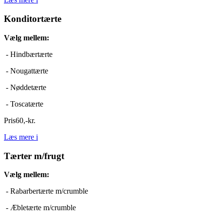
Konditortærte
Vælg mellem:
- Hindbærtærte
- Nougattærte
- Nøddetærte
- Toscatærte
Pris
60
,
-
kr.
Læs mere
i
Tærter m/frugt
Vælg mellem:
- Rabarbertærte m/crumble
- Æbletærte m/crumble