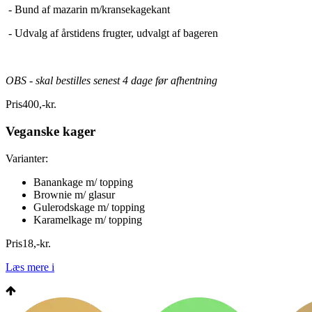
- Bund af mazarin m/kransekagekant
- Udvalg af årstidens frugter, udvalgt af bageren
OBS - skal bestilles senest 4 dage før afhentning
Pris
400
,
-
kr.
Veganske kager
Varianter:
Banankage m/ topping
Brownie m/ glasur
Gulerodskage m/ topping
Karamelkage m/ topping
Pris
18
,
-
kr.
Læs mere
i