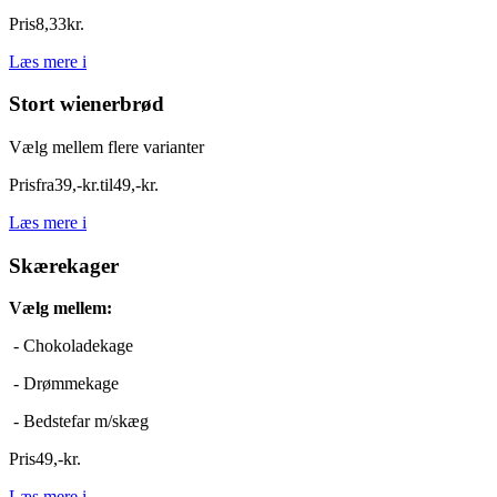
Pris
8
,
33
kr.
Læs mere
i
Stort wienerbrød
Vælg mellem flere varianter
Pris
fra
39
,
-
kr.
til
49
,
-
kr.
Læs mere
i
Skærekager
Vælg mellem:
- Chokoladekage
- Drømmekage
- Bedstefar m/skæg
Pris
49
,
-
kr.
Læs mere
i