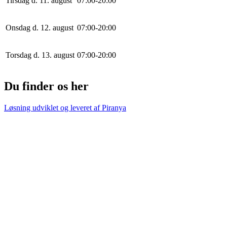
Tirsdag d. 11. august
0
7
:
0
0
-
20
:
0
0
Onsdag d. 12. august
0
7
:
0
0
-
20
:
0
0
Torsdag d. 13. august
0
7
:
0
0
-
20
:
0
0
Du finder os her
Løsning udviklet og leveret af
Piranya