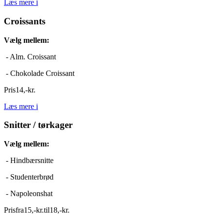
Læs mere
i
Croissants
Vælg mellem:
- Alm. Croissant
- Chokolade Croissant
Pris
14
,
-
kr.
Læs mere
i
Snitter / tørkager
Vælg mellem:
- Hindbærsnitte
- Studenterbrød
- Napoleonshat
Pris
fra
15
,
-
kr.
til
18
,
-
kr.