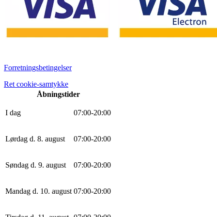
Forretningsbetingelser
Ret cookie-samtykke
Åbningstider
I dag
0
7
:
0
0
-
20
:
0
0
Lørdag d. 8. august
0
7
:
0
0
-
20
:
0
0
Søndag d. 9. august
0
7
:
0
0
-
20
:
0
0
Mandag d. 10. august
0
7
:
0
0
-
20
:
0
0