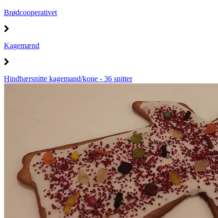
Brødcooperativet
Kagemænd
Hindbærsnitte kagemand/kone - 36 snitter