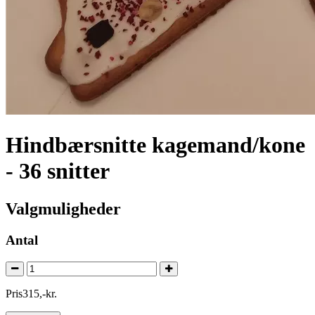
Hindbærsnitte kagemand/kone
- 36 snitter
Valgmuligheder
Antal
Pris
315
,
-
kr.