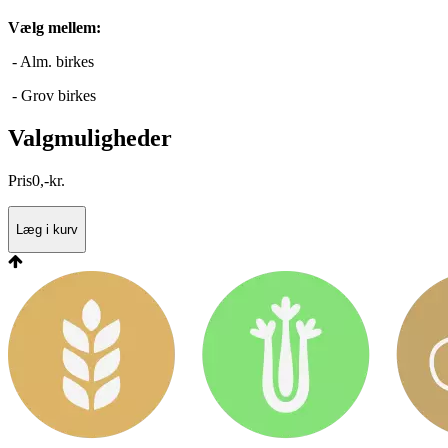
Vælg mellem:
- Alm. birkes
- Grov birkes
Valgmuligheder
Pris
0
,
-
kr.
Læg i kurv