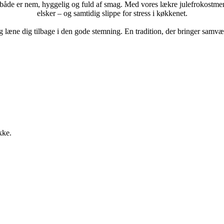
 både er nem, hyggelig og fuld af smag. Med vores lækre julefrokostmen
elsker – og samtidig slippe for stress i køkkenet.
g læne dig tilbage i den gode stemning. En tradition, der bringer samvær
kke.