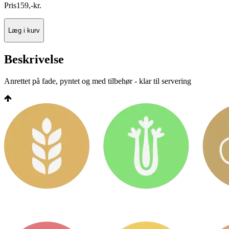
Pris
159
,
-
kr.
Læg i kurv
Beskrivelse
Anrettet på fade, pyntet og med tilbehør - klar til servering