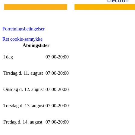
Forretningsbetingelser
Ret cookie-samtykke
Åbningstider
I dag
0
7
:
0
0
-
20
:
0
0
Tirsdag d. 11. august
0
7
:
0
0
-
20
:
0
0
Onsdag d. 12. august
0
7
:
0
0
-
20
:
0
0
Torsdag d. 13. august
0
7
:
0
0
-
20
:
0
0
Fredag d. 14. august
0
7
:
0
0
-
20
:
0
0