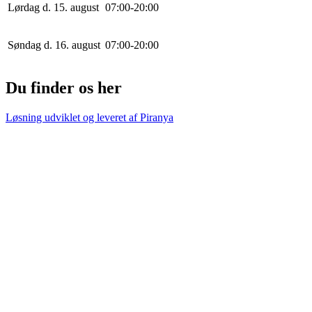
Lørdag d. 15. august
0
7
:
0
0
-
20
:
0
0
Søndag d. 16. august
0
7
:
0
0
-
20
:
0
0
Du finder os her
Løsning udviklet og leveret af
Piranya